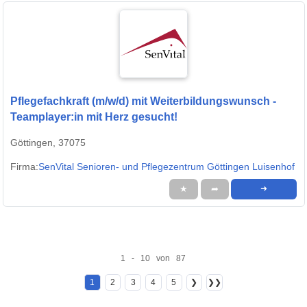
Pflegefachkraft (m/w/d) mit Weiterbildungswunsch -
Teamplayer:in mit Herz gesucht!
Göttingen, 37075
Firma:
SenVital Senioren- und Pflegezentrum Göttingen Luisenhof
★
➦
➜
1 - 10 von 87
1
2
3
4
5
❯
❯❯