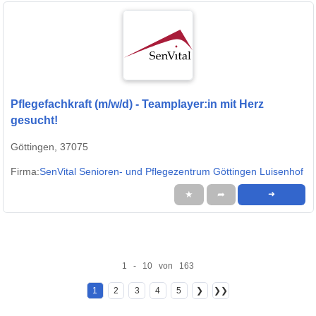
Pflegefachkraft (m/w/d) - Teamplayer:in mit Herz
gesucht!
Göttingen, 37075
Firma:
SenVital Senioren- und Pflegezentrum Göttingen Luisenhof
★
➦
➜
1 - 10 von 163
1
2
3
4
5
❯
❯❯