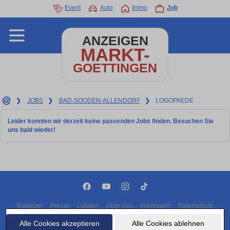
Event
Auto
Immo
Job
ANZEIGEN
MARKT-
GOETTINGEN
❯
JOBS
❯
BAD-SOODEN-ALLENDORF
❯
LOGOPAEDE
Leider konnten wir derzeit keine passenden Jobs finden. Besuchen Sie
uns bald wieder!
Ratgeber
Presse
Lokales
Über Uns
Impressum
Datenschutz
Cookies
Alle Cookies akzeptieren
Alle Cookies ablehnen