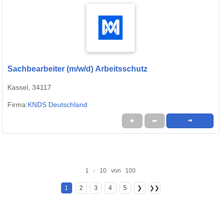
Sachbearbeiter (m/w/d) Arbeitsschutz
Kassel, 34117
Firma:
KNDS Deutschland
★
➦
➜
1 - 10 von 100
1
2
3
4
5
❯
❯❯