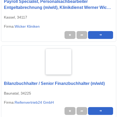
Payroll Specialist, Personalsachbearbeiter
Entgeltabrechnung (m/w/d), Klinikdienst Werner Wicker
GmbH & Co. KG
Kassel, 34117
Firma:
Wicker Kliniken
★
➦
➜
Bilanzbuchhalter / Senior Finanzbuchhalter (m/w/d)
Baunatal, 34225
Firma:
Reifenvertrieb24 GmbH
★
➦
➜