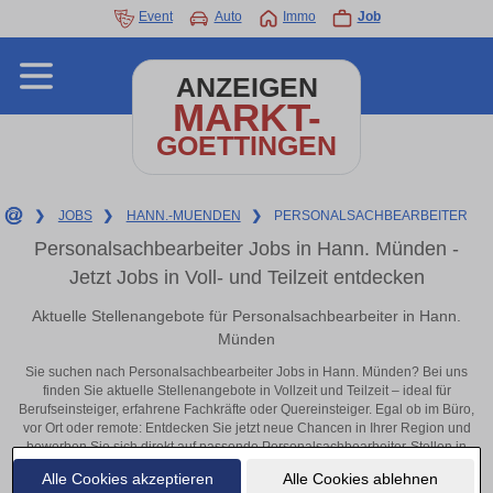
Event
Auto
Immo
Job
ANZEIGEN
MARKT-
GOETTINGEN
❯
JOBS
❯
HANN.-MUENDEN
❯
PERSONALSACHBEARBEITER
Personalsachbearbeiter Jobs in Hann. Münden -
Jetzt Jobs in Voll- und Teilzeit entdecken
Aktuelle Stellenangebote für Personalsachbearbeiter in Hann.
Münden
Sie suchen nach Personalsachbearbeiter Jobs in Hann. Münden? Bei uns
finden Sie aktuelle Stellenangebote in Vollzeit und Teilzeit – ideal für
Berufseinsteiger, erfahrene Fachkräfte oder Quereinsteiger. Egal ob im Büro,
vor Ort oder remote: Entdecken Sie jetzt neue Chancen in Ihrer Region und
bewerben Sie sich direkt auf passende Personalsachbearbeiter-Stellen in
Hann. Münden!
Alle Cookies akzeptieren
Alle Cookies ablehnen