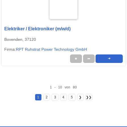
Elektriker / Elektroniker (m/w/d)
Bovenden, 37120
Firma:
RPT Ruhstrat Power Technology GmbH
★
➦
➜
1 - 10 von 80
1
2
3
4
5
❯
❯❯