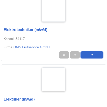
Elektrotechniker (m/w/d)
Kassel, 34117
Firma:
OMS Prüfservice GmbH
★
➦
➜
Elektriker (m/w/d)