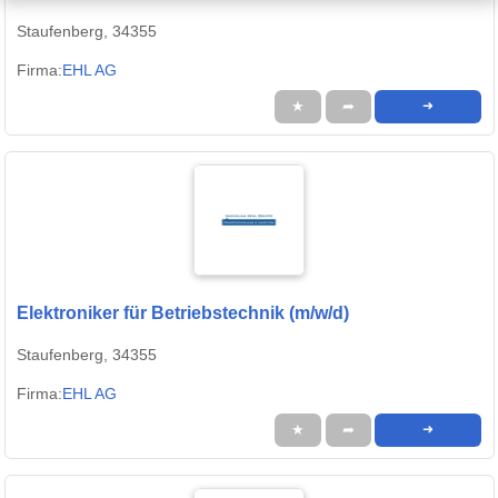
Staufenberg, 34355
Firma:
EHL AG
★
➦
➜
Elektroniker für Betriebstechnik (m/w/d)
Staufenberg, 34355
Firma:
EHL AG
★
➦
➜