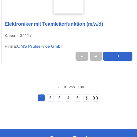
Elektroniker mit Teamleiterfunktion (m/w/d)
Kassel, 34117
Firma:
OMS Prüfservice GmbH
★
➦
➜
1 - 10 von 100
1
2
3
4
5
❯
❯❯