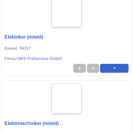
Elektriker (m/w/d)
Kassel, 34117
Firma:
OMS Prüfservice GmbH
★
➦
➜
Elektrotechniker (m/w/d)