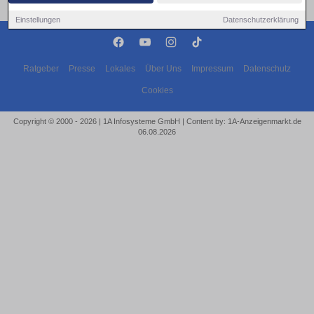
Einstellungen
Datenschutzerklärung
Ratgeber
Presse
Lokales
Über Uns
Impressum
Datenschutz
Cookies
Copyright © 2000 - 2026 | 1A Infosysteme GmbH | Content by: 1A-Anzeigenmarkt.de
06.08.2026