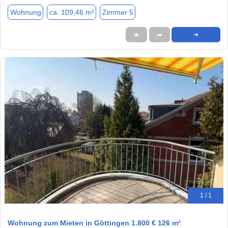
Wohnung
ca. 109,46 m²
Zimmer 5
★
➦
➜
1 / 1
Wohnung zum Mieten in Göttingen 1.800 € 126 m²