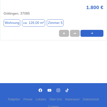
1.800 €
Göttingen, 37085
Wohnung
ca. 126,00 m²
Zimmer 5
★
➦
➜
Ratgeber
Presse
Lokales
Über Uns
Impressum
Datenschutz
Cookies