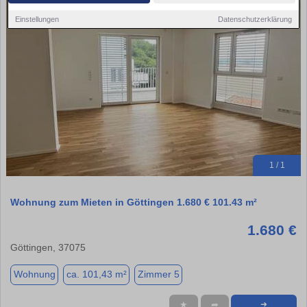
Einstellungen
Datenschutzerklärung
1 / 1
Wohnung zum Mieten in Göttingen 1.680 € 101.43 m²
1.680 €
Göttingen, 37075
Wohnung
ca. 101,43 m²
Zimmer 5
★
➦
➜