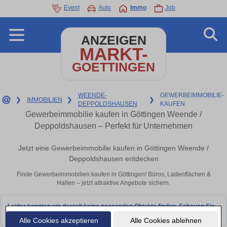
Event
Auto
Immo
Job
ANZEIGEN
MARKT-
GOETTINGEN
WEENDE-
GEWERBEIMMOBILIE-
❯
IMMOBILIEN
❯
❯
DEPPOLDSHAUSEN
KAUFEN
Gewerbeimmobilie kaufen in Göttingen Weende /
Deppoldshausen – Perfekt für Unternehmen
Jetzt eine Gewerbeimmobilie kaufen in Göttingen Weende /
Deppoldshausen entdecken
Finde Gewerbeimmobilien kaufen in Göttingen! Büros, Ladenflächen &
Hallen – jetzt attraktive Angebote sichern.
Leider konnten wir derzeit keine passenden Objekte finden. Schauen Sie
bald wieder vorbei!
Alle Cookies akzeptieren
Alle Cookies ablehnen