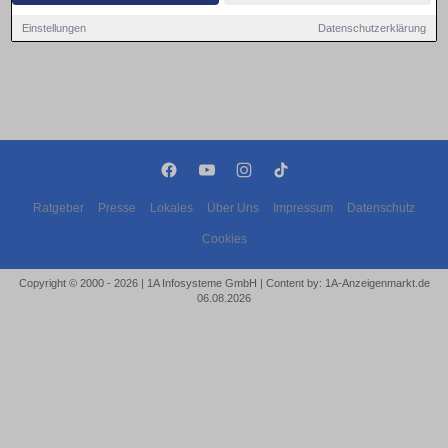
Einstellungen
Datenschutzerklärung
Ratgeber
Presse
Lokales
Über Uns
Impressum
Datenschutz
Cookies
Copyright © 2000 - 2026 | 1A Infosysteme GmbH | Content by: 1A-Anzeigenmarkt.de
06.08.2026