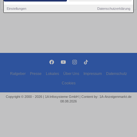
bald wieder vorbei!
Einstellungen
Datenschutzerklärung
Ratgeber
Presse
Lokales
Über Uns
Impressum
Datenschutz
Cookies
Copyright © 2000 - 2026 | 1A Infosysteme GmbH | Content by: 1A-Anzeigenmarkt.de
08.08.2026