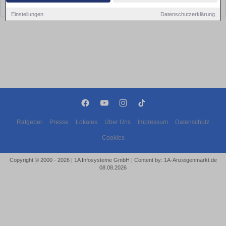
bald wieder vorbei!
Einstellungen
Datenschutzerklärung
Ratgeber
Presse
Lokales
Über Uns
Impressum
Datenschutz
Cookies
Copyright © 2000 - 2026 | 1A Infosysteme GmbH | Content by: 1A-Anzeigenmarkt.de
08.08.2026