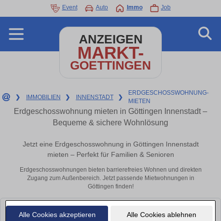
Event
Auto
Immo
Job
ANZEIGEN
MARKT-
GOETTINGEN
ERDGESCHOSSWOHNUNG-
❯
IMMOBILIEN
❯
INNENSTADT
❯
MIETEN
Erdgeschosswohnung mieten in Göttingen Innenstadt –
Bequeme & sichere Wohnlösung
Jetzt eine Erdgeschosswohnung in Göttingen Innenstadt
mieten – Perfekt für Familien & Senioren
Erdgeschosswohnungen bieten barrierefreies Wohnen und direkten
Zugang zum Außenbereich. Jetzt passende Mietwohnungen in
Göttingen finden!
Leider konnten wir derzeit keine passenden Objekte finden. Schauen Sie
Alle Cookies akzeptieren
Alle Cookies ablehnen
bald wieder vorbei!