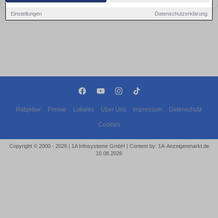
Einstellungen
Datenschutzerklärung
Ratgeber
Presse
Lokales
Über Uns
Impressum
Datenschutz
Cookies
Copyright © 2000 - 2026 | 1A Infosysteme GmbH | Content by: 1A-Anzeigenmarkt.de
10.08.2026