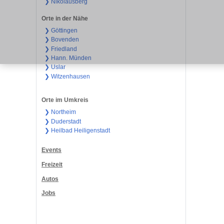
❯ Nikolausberg
Orte in der Nähe
❯ Göttingen
❯ Bovenden
❯ Friedland
❯ Hann. Münden
❯ Uslar
❯ Witzenhausen
Orte im Umkreis
❯ Northeim
❯ Duderstadt
❯ Heilbad Heiligenstadt
Events
Freizeit
Autos
Jobs