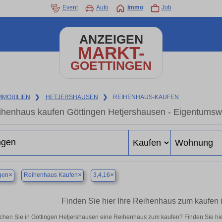
Event
Auto
Immo
Job
ANZEIGEN
MARKT-
GOETTINGEN
MMOBILIEN
❯
HETJERSHAUSEN
❯
REIHENHAUS-KAUFEN
ihenhaus kaufen Göttingen Hetjershausen - Eigentumswo
×
×
×
gen
Reihenhaus Kaufen
3,4,16
Finden Sie hier Ihre Reihenhaus zum kaufen 
chen Sie in Göttingen Hetjershausen eine Reihenhaus zum kaufen? Finden Sie hi