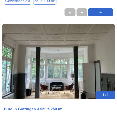
Gewerbeobjekt
ca. 80,00 m²
★
➦
➜
1 / 1
Büro in Göttingen 3.950 € 250 m²