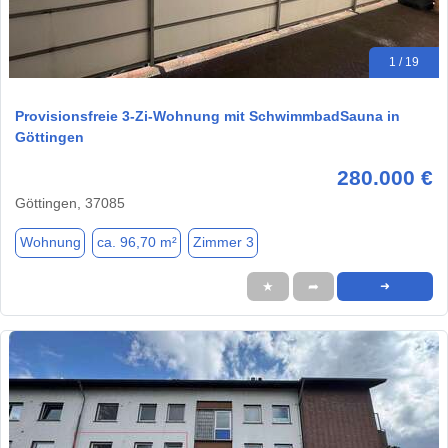
1 / 19
Provisionsfreie 3-Zi-Wohnung mit SchwimmbadSauna in
Göttingen
280.000 €
Göttingen, 37085
Wohnung
ca. 96,70 m²
Zimmer 3
★
➦
➜