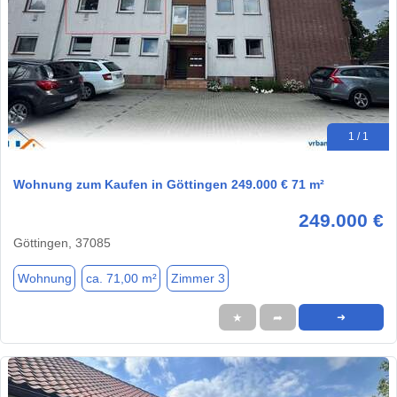
1 / 1
Wohnung zum Kaufen in Göttingen 249.000 € 71 m²
249.000 €
Göttingen, 37085
Wohnung
ca. 71,00 m²
Zimmer 3
★
➦
➜