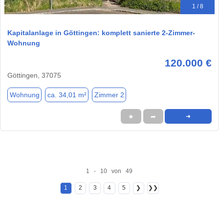
1 / 8
Kapitalanlage in Göttingen: komplett sanierte 2-Zimmer-
Wohnung
120.000 €
Göttingen, 37075
Wohnung
ca. 34,01 m²
Zimmer 2
★
➦
➜
1 - 10 von 49
1
2
3
4
5
❯
❯❯