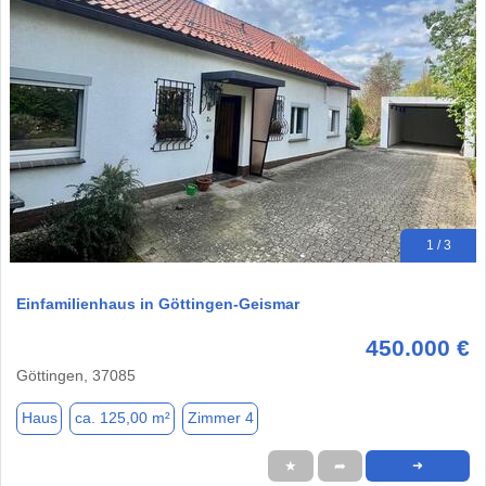
1 / 3
Einfamilienhaus in Göttingen-Geismar
450.000 €
Göttingen, 37085
Haus
ca. 125,00 m²
Zimmer 4
★
➦
➜