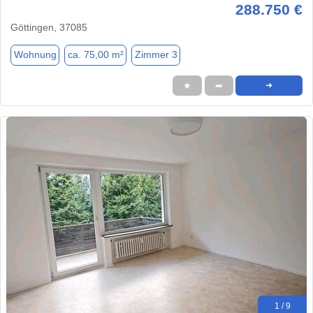
288.750 €
Göttingen, 37085
Wohnung
ca. 75,00 m²
Zimmer 3
★
➦
➜
1 / 9