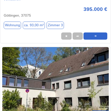
395.000 €
Göttingen, 37075
Wohnung
ca. 93,00 m²
Zimmer 3
★
➦
➜