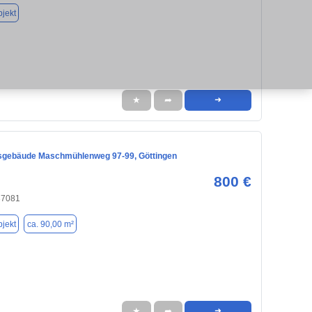
jekt
★
➦
➜
sgebäude Maschmühlenweg 97-99, Göttingen
800 €
37081
jekt
ca. 90,00 m²
★
➦
➜