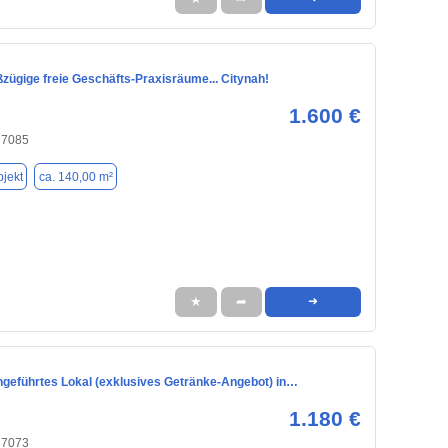
roßzügige freie Geschäfts-Praxisräume... Citynah!
1.600 €
37085
jekt
ca. 140,00 m²
★
➦
➜
ingeführtes Lokal (exklusives Getränke-Angebot) in…
1.180 €
37073