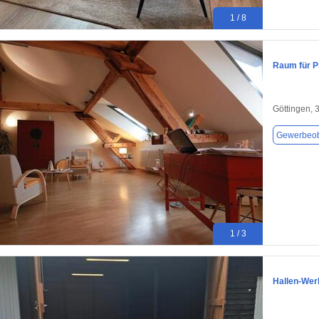
1 / 8
Raum für P
Göttingen, 
Gewerbeob
1 / 3
Hallen-Wer