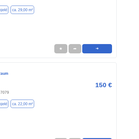
jekt
ca. 29,00 m²
★
➦
➜
Raum
150 €
37079
jekt
ca. 22,00 m²