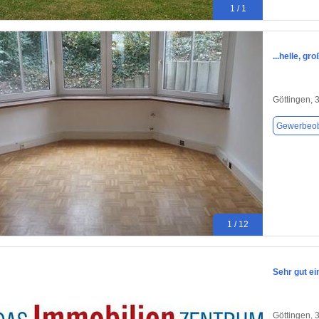
1 / 1
...helle, g
Göttingen, 
Gewerbeob
1 / 12
Sehr gut e
Göttingen, 