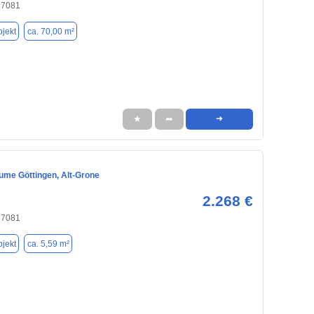
37081
jekt
ca. 70,00 m²
★
➦
➜
me Göttingen, Alt-Grone
2.268 €
37081
jekt
ca. 5,59 m²