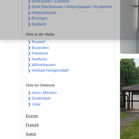
❯ Elliehausen / Esebeck
❯ Groß Ellershausen / Hetjershausen / Knutbühren
❯ Hetjershausen
❯ Roringen
❯ Esebeck
Orte in der Nähe
❯ Rosdorf
❯ Bovenden
❯ Friedland
❯ Northeim
❯ Witzenhausen
❯ Heilbad Heiligenstadt
Orte im Umkreis
❯ Hann. Münden
❯ Duderstadt
❯ Uslar
Events
Freizeit
Autos