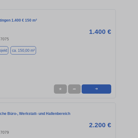
tingen 1.400 € 150 m²
1.400 €
37075
jekt
ca. 150,00 m²
★
➦
➜
che Büro-, Werkstatt- und Hallenbereich
2.200 €
37079