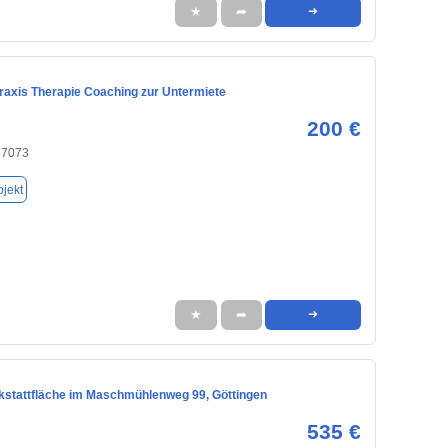
★
➦
➜
raxis Therapie Coaching zur Untermiete
200 €
37073
jekt
★
➦
➜
kstattfläche im Maschmühlenweg 99, Göttingen
535 €