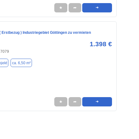
★
➦
➜
( Erstbezug ) Industriegebiet Göttingen zu vermieten
1.398 €
37079
jekt
ca. 6,50 m²
★
➦
➜