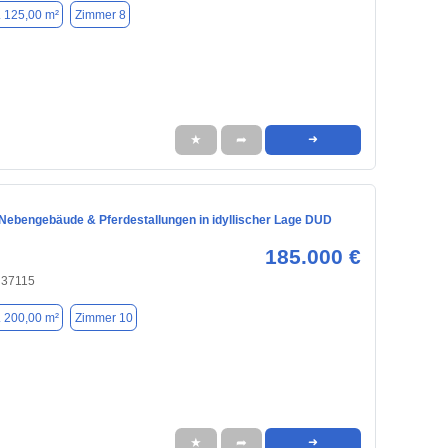
. 125,00 m²
Zimmer 8
★
➦
➜
ebengebäude & Pferdestallungen in idyllischer Lage DUD
185.000 €
 37115
. 200,00 m²
Zimmer 10
★
➦
➜