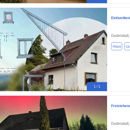
Einfamilien
Duderstadt,
Haus
ca
1 / 1
Freistehend
Duderstadt,