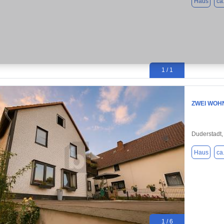
Haus
ca
1 / 1
ZWEI WOHN
Duderstadt,
Haus
ca
1 / 6