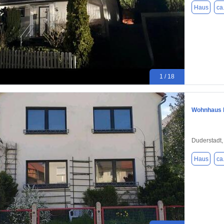
Haus
ca
1 / 18
Wohnhaus N
Duderstadt,
Haus
ca