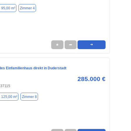
. 95,00 m²
Zimmer 4
★
➦
➜
es Einfamilienhaus direkt in Duderstadt
285.000 €
 37115
. 125,00 m²
Zimmer 8