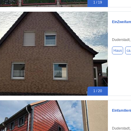
1 / 19
EinZweifam
Duderstadt,
Haus
ca
1 / 20
Einfamilie
Duderstadt,