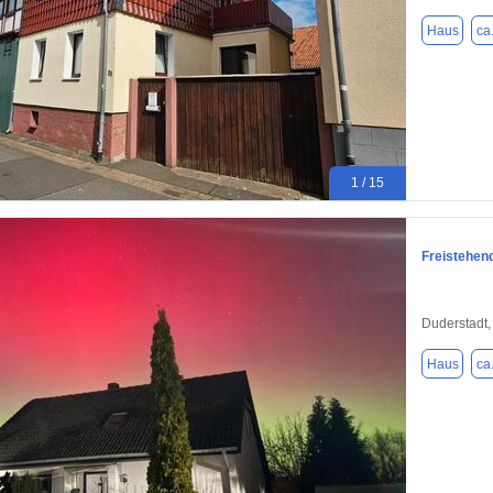
Haus
ca
1 / 15
Freistehend
Duderstadt,
Haus
ca