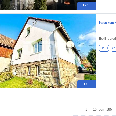
1 / 18
Haus zum K
Ecklingero
Haus
ca
1 / 1
1 - 10 von 195