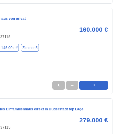
haus von privat
160.000 €
 37115
. 145,00 m²
Zimmer 5
★
➦
➜
es Einfamilienhaus direkt in Duderstadt top Lage
279.000 €
 37115