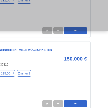
. 212,00 m²
Zimmer 7
★
➦
➜
EINHEITEN - VIELE MÖGLICHKEITEN
150.000 €
 37115
. 135,00 m²
Zimmer 8
★
➦
➜