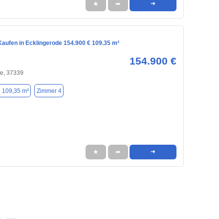
★
➦
➜
aufen in Ecklingerode 154.900 € 109.35 m²
154.900 €
de, 37339
. 109,35 m²
Zimmer 4
★
➦
➜