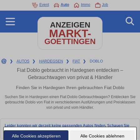
Event
Auto
Immo
Job
ANZEIGEN
MARKT-
GOETTINGEN
❯
AUTOS
❯
HARDEGSEN
❯
FIAT
❯
DOBLO
Fiat Doblo gebraucht in Hardegsen entdecken –
Gebrauchtwagen von privat & Händler
Finden Sie in Hardegsen Ihren gebrauchten Fiat Doblo
Suchen Sie in Hardegsen einen Fiat Doblo Gebrauchtwagen? Entdecken Sie
gebrauchte Doblo von Fiat in verschiedenen Ausführungen und Preisklassen
von privat und vom Händler.
Leider konnten wir derzeit keine passenden Autos finden. Schauen Sie
bald wieder vorbei!
Alle Cookies akzeptieren
Alle Cookies ablehnen