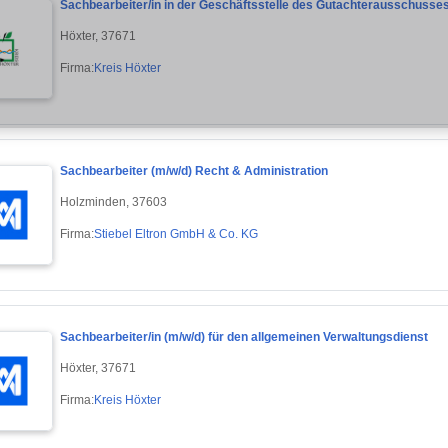
Sachbearbeiter/in in der Geschäftsstelle des Gutachterausschusses
Höxter, 37671
Firma:
Kreis Höxter
Sachbearbeiter (m/w/d) Recht & Administration
Holzminden, 37603
Firma:
Stiebel Eltron GmbH & Co. KG
Sachbearbeiter/in (m/w/d) für den allgemeinen Verwaltungsdienst
Höxter, 37671
Firma:
Kreis Höxter