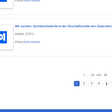
Firma:
Kreis Höxter
Wir suchen: Sachbearbeiter/in in der Geschäftsstelle des Gutachte
Höxter, 37671
Firma:
Kreis Höxter
1 - 10 von 38
1
2
3
4
❯