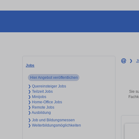
❯
J
Jobs
Hier Angebot veröffentlichen
❯ Quereinsteiger Jobs
Sie su
❯ Teilzeit Jobs
Fachkr
❯ Minijobs
❯ Home-Office Jobs
❯ Remote Jobs
❯ Ausbildung
❯ Job und Bildungsmessen
❯ Weiterbildungsmöglichkeiten