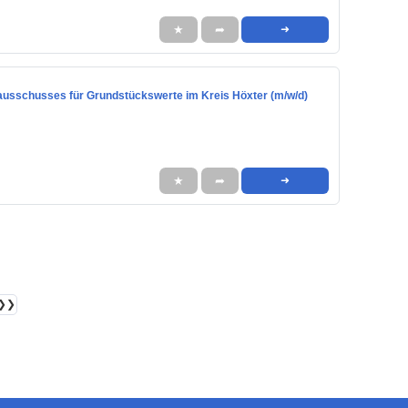
★
➦
➜
rausschusses für Grundstückswerte im Kreis Höxter (m/w/d)
★
➦
➜
❯❯