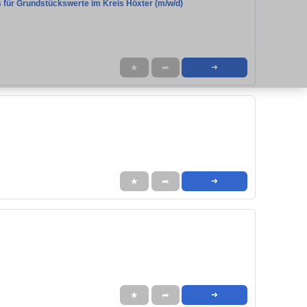
 für Grundstückswerte im Kreis Höxter (m/w/d)
★
➦
➜
★
➦
➜
★
➦
➜