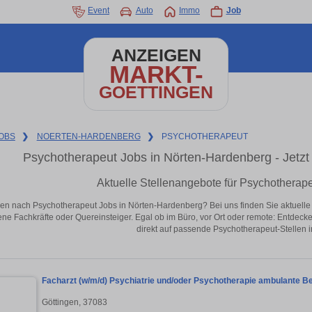
Event
Auto
Immo
Job
ANZEIGEN
MARKT-
GOETTINGEN
OBS
❯
NOERTEN-HARDENBERG
❯
PSYCHOTHERAPEUT
Psychotherapeut Jobs in Nörten-Hardenberg - Jetzt J
Aktuelle Stellenangebote für Psychotherap
en nach Psychotherapeut Jobs in Nörten-Hardenberg? Bei uns finden Sie aktuelle Ste
ene Fachkräfte oder Quereinsteiger. Egal ob im Büro, vor Ort oder remote: Entdeck
direkt auf passende Psychotherapeut-Stellen 
Facharzt (w/m/d) Psychiatrie und/oder Psychotherapie ambulante B
Göttingen, 37083