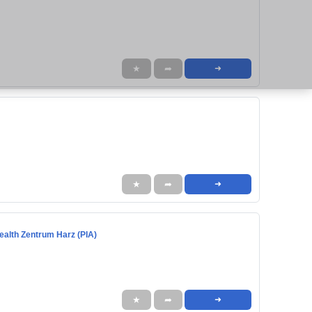
★
➦
➜
★
➦
➜
Health Zentrum Harz (PIA)
★
➦
➜