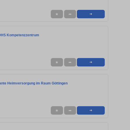
★
➦
➜
s ADHS Kompetenzzentrum
★
➦
➜
ulante Heimversorgung im Raum Göttingen
★
➦
➜