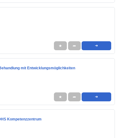
★
➦
➜
 Behandlung mit Entwicklungsmöglichkeiten
★
➦
➜
s ADHS Kompetenzzentrum