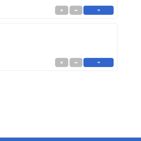
★
➦
➜
★
➦
➜