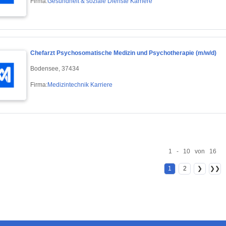
Firma:
Gesundheit & soziale Dienste Karriere
Chefarzt Psychosomatische Medizin und Psychotherapie (m/w/d)
Bodensee, 37434
Firma:
Medizintechnik Karriere
1 - 10 von 16
1
2
❯
❯❯