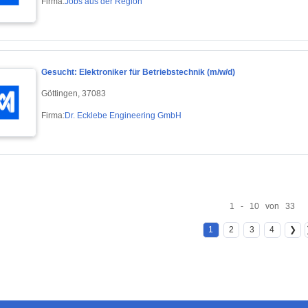
Firma:
Jobs aus der Region
Gesucht: Elektroniker für Betriebstechnik (m/w/d)
Göttingen, 37083
Firma:
Dr. Ecklebe Engineering GmbH
1 - 10 von 33
1
2
3
4
❯