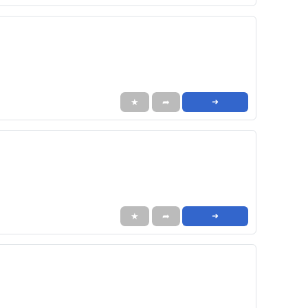
★
➦
➜
★
➦
➜