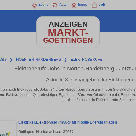
Event
Auto
Immo
Job
ANZEIGEN
MARKT-
GOETTINGEN
OBS
❯
NOERTEN-HARDENBERG
❯
ELEKTROBERUFE
Elektroberufe Jobs in Nörten-Hardenberg - Jetzt Jo
Aktuelle Stellenangebote für Elektroberu
hen nach Elektroberufe Jobs in Nörten-Hardenberg? Bei uns finden Sie aktuelle Stel
ene Fachkräfte oder Quereinsteiger. Egal ob im Büro, vor Ort oder remote: Entdeck
direkt auf passende Elektroberufe-Stellen i
Elektriker/Elektroniker (m/w/d) für mobile Energieanlagen
Göttingen, Niedersachsen, 37077