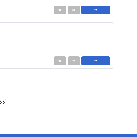
★
➦
➜
★
➦
➜
❯❯