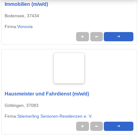
Immobilien (m/w/d)
Bodensee, 37434
Firma:
Vonovia
★
➦
➜
Hausmeister und Fahrdienst (m/w/d)
Göttingen, 37083
Firma:
Stiemerling Senioren-Residenzen e. V.
★
➦
➜