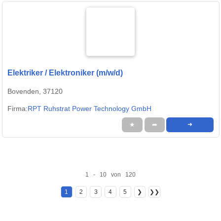
Elektriker / Elektroniker (m/w/d)
Bovenden, 37120
Firma:
RPT Ruhstrat Power Technology GmbH
★
➦
➜
1 - 10 von 120
1
2
3
4
5
❯
❯❯