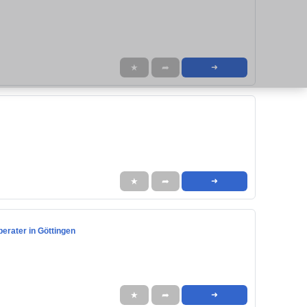
★
➦
➜
★
➦
➜
erater in Göttingen
★
➦
➜