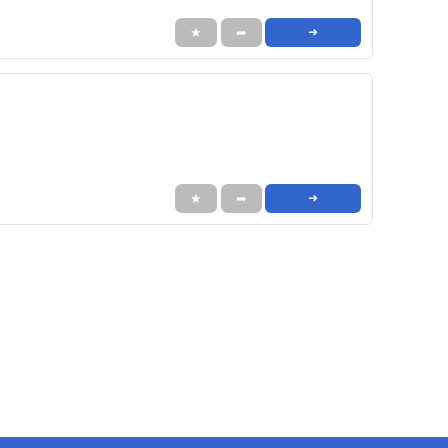
★
➦
➜
★
➦
➜