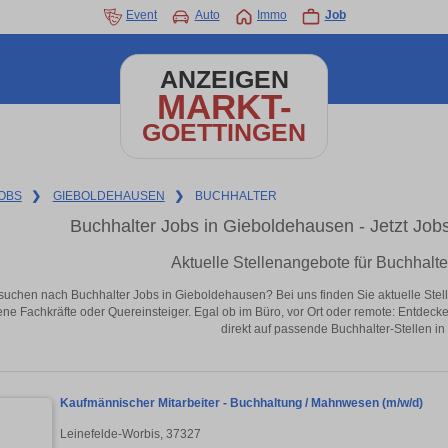
Event
Auto
Immo
Job
ANZEIGEN
MARKT-
GOETTINGEN
OBS
❯
GIEBOLDEHAUSEN
❯
BUCHHALTER
Buchhalter Jobs in Gieboldehausen - Jetzt Jobs 
Aktuelle Stellenangebote für Buchhalt
suchen nach Buchhalter Jobs in Gieboldehausen? Bei uns finden Sie aktuelle Stellen
ene Fachkräfte oder Quereinsteiger. Egal ob im Büro, vor Ort oder remote: Entdeck
direkt auf passende Buchhalter-Stellen i
Kaufmännischer Mitarbeiter - Buchhaltung / Mahnwesen (m/w/d)
Leinefelde-Worbis, 37327