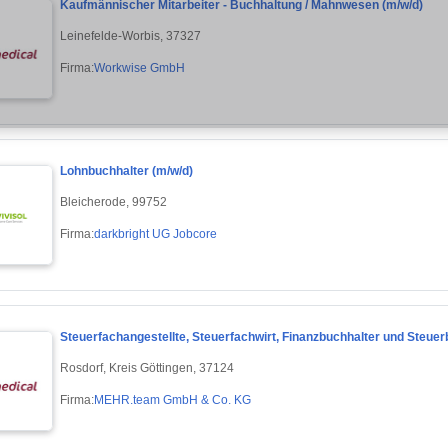
Kaufmännischer Mitarbeiter - Buchhaltung / Mahnwesen (m/w/d)
Leinefelde-Worbis, 37327
Firma:
Workwise GmbH
Lohnbuchhalter (m/w/d)
Bleicherode, 99752
Firma:
darkbright UG Jobcore
Steuerfachangestellte, Steuerfachwirt, Finanzbuchhalter und Steuerb
Rosdorf, Kreis Göttingen, 37124
Firma:
MEHR.team GmbH & Co. KG