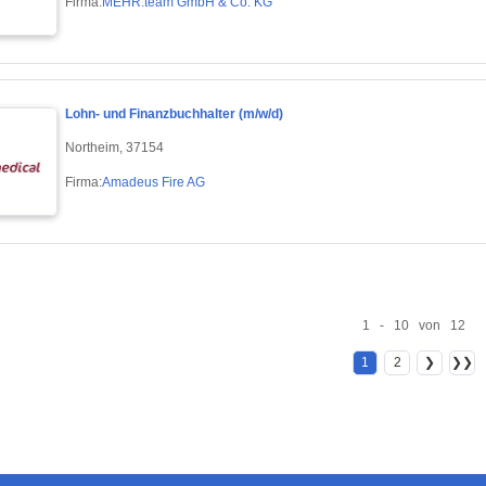
Firma:
MEHR.team GmbH & Co. KG
Lohn- und Finanzbuchhalter (m/w/d)
Northeim, 37154
Firma:
Amadeus Fire AG
1 - 10 von 12
1
2
❯
❯❯