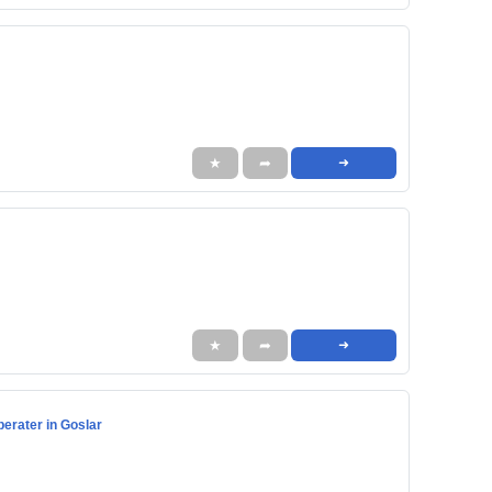
★
➦
➜
★
➦
➜
berater in Goslar