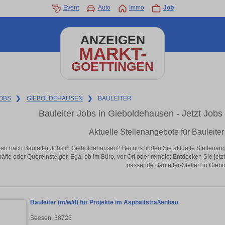
Event
Auto
Immo
Job
ANZEIGEN
MARKT-
GOETTINGEN
OBS
❯
GIEBOLDEHAUSEN
❯
BAULEITER
Bauleiter Jobs in Gieboldehausen - Jetzt Jobs 
Aktuelle Stellenangebote für Bauleite
en nach Bauleiter Jobs in Gieboldehausen? Bei uns finden Sie aktuelle Stellenangebo
äfte oder Quereinsteiger. Egal ob im Büro, vor Ort oder remote: Entdecken Sie jet
passende Bauleiter-Stellen in Gieb
Bauleiter (m/w/d) für Projekte im Asphaltstraßenbau
Seesen, 38723