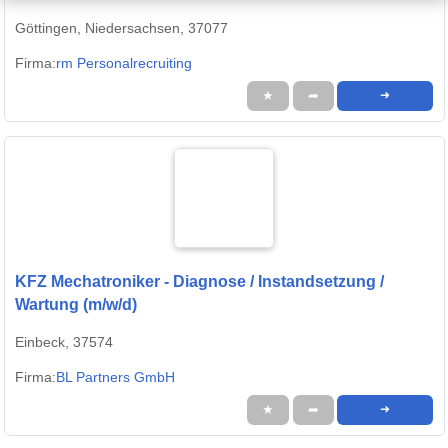
Göttingen, Niedersachsen, 37077
Firma:
rm Personalrecruiting
★
➦
➜
KFZ Mechatroniker - Diagnose / Instandsetzung /
Wartung (m/w/d)
Einbeck, 37574
Firma:
BL Partners GmbH
★
➦
➜