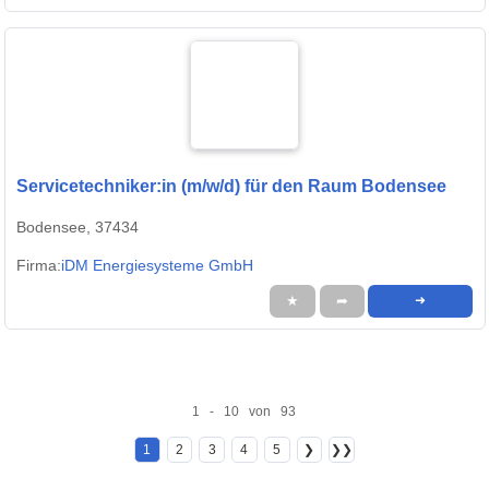
Servicetechniker:in (m/w/d) für den Raum Bodensee
Bodensee, 37434
Firma:
iDM Energiesysteme GmbH
★
➦
➜
1 - 10 von 93
1
2
3
4
5
❯
❯❯