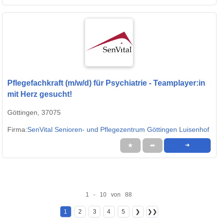
Pflegefachkraft (m/w/d) für Psychiatrie - Teamplayer:in
mit Herz gesucht!
Göttingen, 37075
Firma:
SenVital Senioren- und Pflegezentrum Göttingen Luisenhof
★
➦
➜
1 - 10 von 88
1
2
3
4
5
❯
❯❯