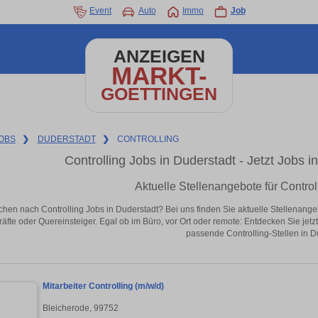
Event
Auto
Immo
Job
ANZEIGEN
MARKT-
GOETTINGEN
OBS
❯
DUDERSTADT
❯
CONTROLLING
Controlling Jobs in Duderstadt - Jetzt Jobs in
Aktuelle Stellenangebote für Control
chen nach Controlling Jobs in Duderstadt? Bei uns finden Sie aktuelle Stellenangebot
äfte oder Quereinsteiger. Egal ob im Büro, vor Ort oder remote: Entdecken Sie jet
passende Controlling-Stellen in D
Mitarbeiter Controlling (m/w/d)
Bleicherode, 99752