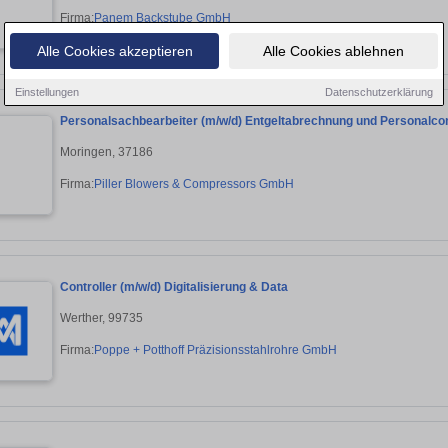
Firma:
Panem Backstube GmbH
Alle Cookies akzeptieren
Alle Cookies ablehnen
Einstellungen
Datenschutzerklärung
Personalsachbearbeiter (m/w/d) Entgeltabrechnung und Personalcon
Moringen, 37186
Firma:
Piller Blowers & Compressors GmbH
Controller (m/w/d) Digitalisierung & Data
Werther, 99735
Firma:
Poppe + Potthoff Präzisionsstahlrohre GmbH