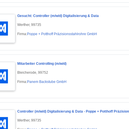
Gesucht: Controller (m/w/d) Digitalisierung & Data
Werther, 99735
Firma:
Poppe + Potthoff Präzisionsstahlrohre GmbH
Mitarbeiter Controlling (m/w/d)
Bleicherode, 99752
Firma:
Panem Backstube GmbH
Controller (m/w/d) Digitalisierung & Data - Poppe + Potthoff Präzis
Werther, 99735