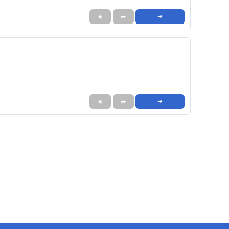
★
➦
➜
★
➦
➜