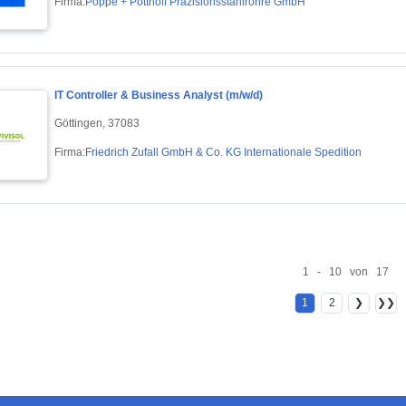
Firma:
Poppe + Potthoff Präzisionsstahlrohre GmbH
IT Controller & Business Analyst (m/w/d)
Göttingen, 37083
Firma:
Friedrich Zufall GmbH & Co. KG Internationale Spedition
1 - 10 von 17
1
2
❯
❯❯