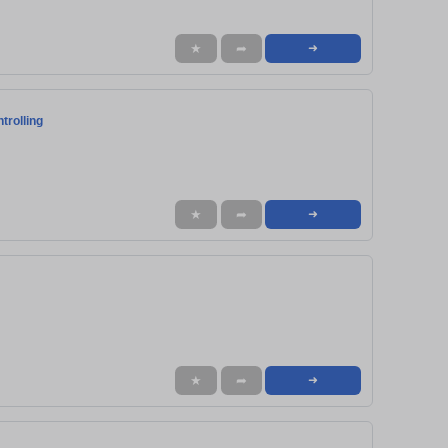
★
➦
➜
trolling
★
➦
➜
★
➦
➜