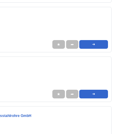
★
➦
➜
★
➦
➜
ionsstahlrohre GmbH