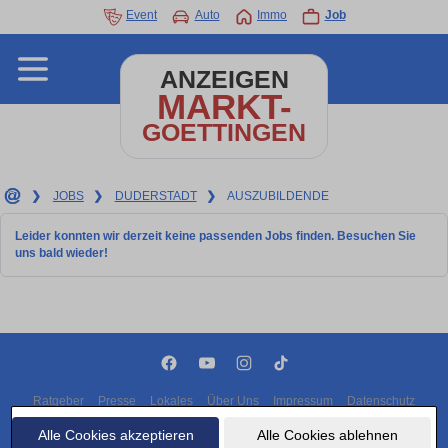
Event
Auto
Immo
Job
ANZEIGEN
MARKT-
GOETTINGEN
❯
JOBS
❯
DUDERSTADT
❯
AUSZUBILDENDE
Leider konnten wir derzeit keine passenden Jobs finden. Besuchen Sie
uns bald wieder!
Ratgeber
Presse
Lokales
Über Uns
Impressum
Datenschutz
Cookies
Alle Cookies akzeptieren
Alle Cookies ablehnen