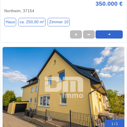
350.000 €
Northeim, 37154
Haus
ca. 250,00 m²
Zimmer 10
★
➦
➜
1 / 1