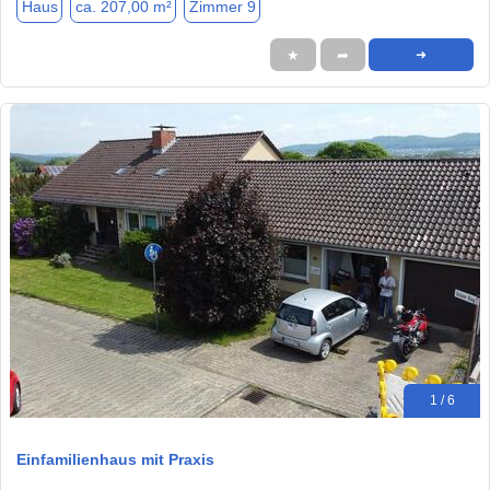
Haus
ca. 207,00 m²
Zimmer 9
★
➦
➜
1 / 6
Einfamilienhaus mit Praxis