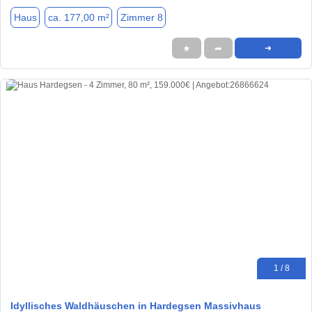
Haus
ca. 177,00 m²
Zimmer 8
★
➦
➜
1 / 8
Idyllisches Waldhäuschen in Hardegsen Massivhaus