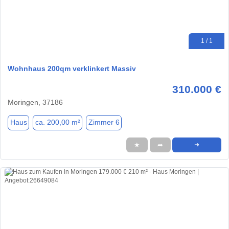
1 / 1
Wohnhaus 200qm verklinkert Massiv
310.000 €
Moringen, 37186
Haus
ca. 200,00 m²
Zimmer 6
★
➦
➜