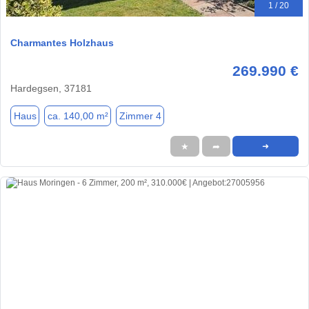
1 / 20
Charmantes Holzhaus
269.990 €
Hardegsen, 37181
Haus
ca. 140,00 m²
Zimmer 4
★
➦
➜