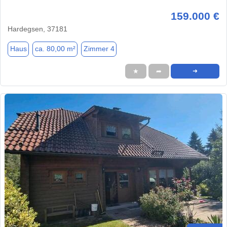
159.000 €
Hardegsen, 37181
Haus
ca. 80,00 m²
Zimmer 4
★
➦
➜