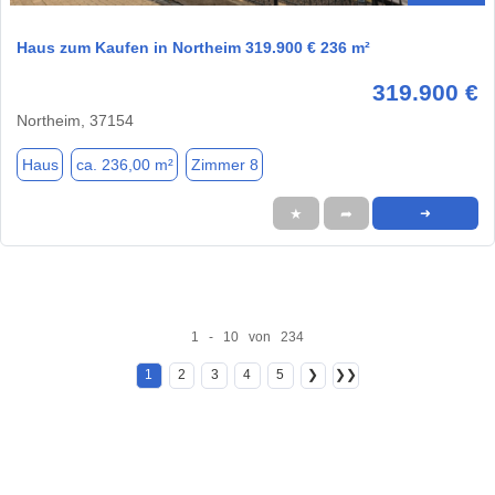
Haus zum Kaufen in Northeim 319.900 € 236 m²
319.900 €
Northeim, 37154
Haus
ca. 236,00 m²
Zimmer 8
★
➦
➜
1 - 10 von 234
1
2
3
4
5
❯
❯❯