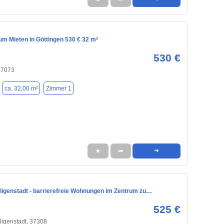
m Mieten in Göttingen 530 € 32 m²
530 €
37073
ca. 32,00 m²
Zimmer 1
★
➦
➜
iligenstadt - barrierefreie Wohnungen im Zentrum zu…
525 €
ligenstadt, 37308