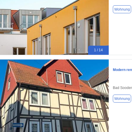
Wohnung
1 / 14
Modern ren
Bad Sooden
Wohnung