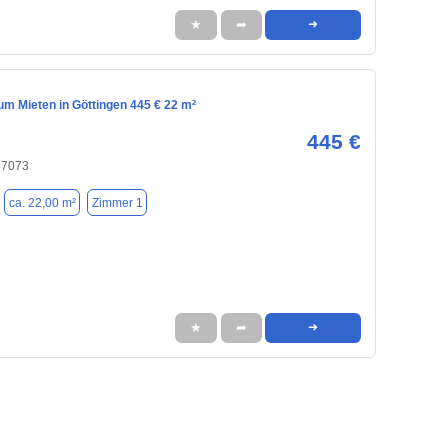
★
➦
➜
m Mieten in Göttingen 445 € 22 m²
445 €
37073
ca. 22,00 m²
Zimmer 1
★
➦
➜