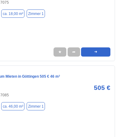
37075
ca. 18,00 m²
Zimmer 1
★
➦
➜
m Mieten in Göttingen 505 € 46 m²
505 €
37085
ca. 46,00 m²
Zimmer 1