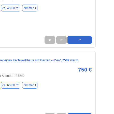
ca. 43,00 m²
Zimmer 1
★
➦
➜
oviertes Fachwerkhaus mit Garten – 65m², 750€ warm
750 €
-Allendorf, 37242
ca. 65,00 m²
Zimmer 1