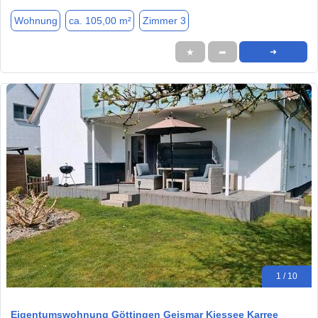
Wohnung
ca. 105,00 m²
Zimmer 3
★
➦
➜
1 / 10
Eigentumswohnung Göttingen Geismar Kiessee Karree